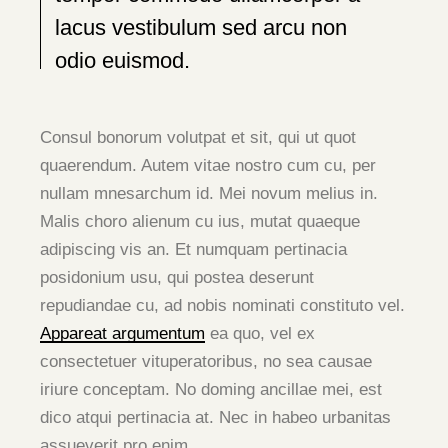
lacus vestibulum sed arcu non
odio euismod.
Consul bonorum volutpat et sit, qui ut quot
quaerendum. Autem vitae nostro cum cu, per
nullam mnesarchum id. Mei novum melius in.
Malis choro alienum cu ius, mutat quaeque
adipiscing vis an. Et numquam pertinacia
posidonium usu, qui postea deserunt
repudiandae cu, ad nobis nominati constituto vel.
Appareat argumentum
ea quo, vel ex
consectetuer vituperatoribus, no sea causae
iriure conceptam. No doming ancillae mei, est
dico atqui pertinacia at. Nec in habeo urbanitas
assueverit pro enim.