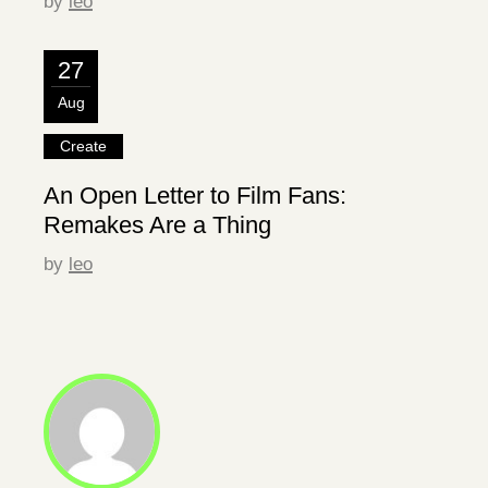
by
leo
27
Aug
Create
An Open Letter to Film Fans:
Remakes Are a Thing
by
leo