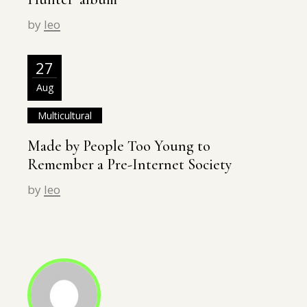
by
leo
27
Aug
Multicultural
Made by People Too Young to
Remember a Pre-Internet Society
by
leo