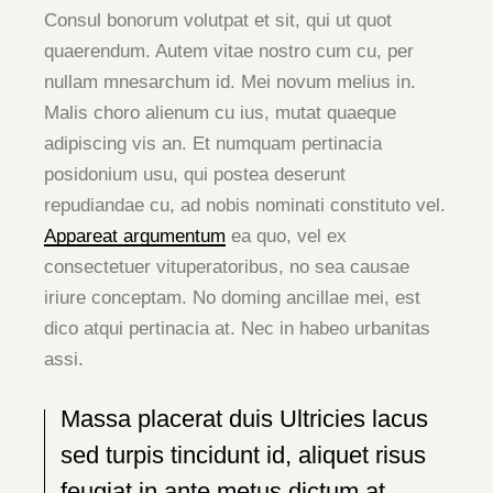
Consul bonorum volutpat et sit, qui ut quot
quaerendum. Autem vitae nostro cum cu, per
nullam mnesarchum id. Mei novum melius in.
Malis choro alienum cu ius, mutat quaeque
adipiscing vis an. Et numquam pertinacia
posidonium usu, qui postea deserunt
repudiandae cu, ad nobis nominati constituto vel.
Appareat argumentum
ea quo, vel ex
consectetuer vituperatoribus, no sea causae
iriure conceptam. No doming ancillae mei, est
dico atqui pertinacia at. Nec in habeo urbanitas
assi.
Massa placerat duis Ultricies lacus
sed turpis tincidunt id, aliquet risus
feugiat in ante metus dictum at